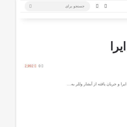
سایدبار
تغییر پوسته
جستجو
برای
را
2,992
0
ا و جریان یافته از آبشار وللر به…